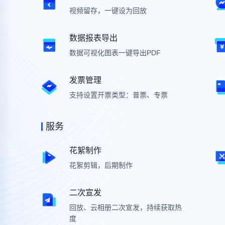
简介、日程、嘉宾信息录入
检索、微信、小程序、扫码等多种类
视频留存，一键设为回放
签到方式
信息收集表单
1v1
数据报表导出
视频会谈
自动发送、定时任务智慧提醒
收集来访信息，全流程接待服务
数据可视化图表一键导出PDF
品牌展示
活动直播
发票管理
合作伙伴、主办方录入
数字展位商机获取
支持设置开票类型：普票、专票
服务
服务
人员支持
视频直播服务
花絮制作
直播、签到、打印等设备支持
多会场联动，大会现场多机位视频导
花絮剪辑，后期制作
播。
场地搭建
AI/人工修图
二次宣发
场地寻找、灯光舞美、展台设计
照片精修，人工修图
回放、云相册二次宣发，持续获取热
度