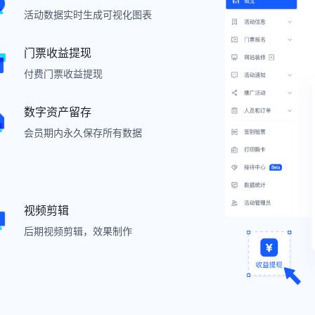
团体票、早鸟票、折扣票多类型选择
胸卡模板预设，扫码签到自动打印
活动数据实时生成可视化图表
智慧短信提醒
人员管理
门票收益提现
快速设置门票和报名表单
参会人、嘉宾信息在线管理
付费门票收益提现
宣发推广
多端适配
数字资产留存
自定义分享设置，一键生成推广海报
PC、移动端相同链接相同内容
会员期内永久保存所有数据
硬件支持
照片直播服务
视频剪辑
签到方式任选
专业摄像师配套高端设备，支持多机
后期视频剪辑，效果制作
位拍摄。
线下物料
专属项目群
活动物料设计，按需定制
多对一专属服务项目群，即时解决您
的问题