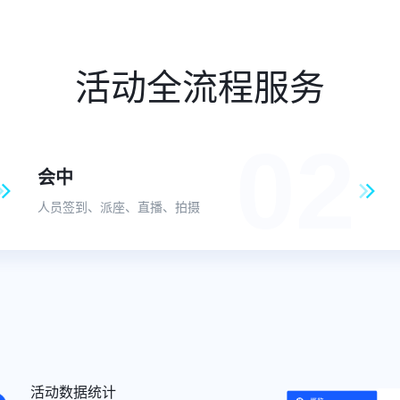
活动全流程服务
02
会中
人员签到、派座、直播、拍摄
线上收款售票
胸卡打印
活动数据统计