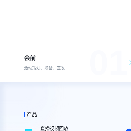
01
会前
活动策划、筹备、宣发
产品
产品
报名官网搭建
智慧签到
直播视频回放